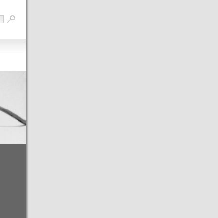
o
6
3
0