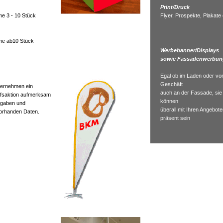
Print/Druck
me 3 - 10 Stück
Flyer, Prospekte, Plakate 
hme ab10 Stück
Werbebanner/Displays
sowie Fassadenwerbun
Egal ob im Laden oder vo
Geschäft
nternehmen ein
auch an der Fassade, sie
ufsaktion aufmerksam
können
rgaben und
überall mit Ihren Angebot
vorhanden Daten.
präsent sein