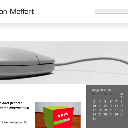
August 2026
Mo
Di
Mi
Do
Fr
Sa
S
1
2
3
4
5
6
7
8
9
n oder gehört?
10
11
12
13
14
15
1
für Ihr Unternehmen
17
18
19
20
21
22
2
24
25
26
27
28
29
3
31
en Schenkelmaßen 50