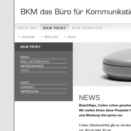
ÜBER UNS
BKM PRINT
BKM HOMEPAGE
Startseite
BKM print
News
BKM PRINT
PRINT
ROLL-UP DISPLAYS
WERBEBANNER
NEWS
AGB'S
KONTAKT
IMPRESSUM
NEWS
Beachflags, Cubes schon gesehe
Wir stellen Ihnen diese Produkte 
und Werbung hier gerne vor.
Cubes (Werbewürfel) gibt es mit d
cm, 40 cm oder 30 cm.