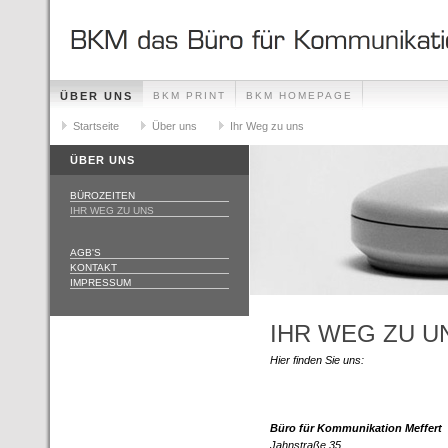
ÜBER UNS
BKM PRINT
BKM HOMEPAGE
Startseite
Über uns
Ihr Weg zu uns
ÜBER UNS
BÜROZEITEN
IHR WEG ZU UNS
AGB'S
KONTAKT
IMPRESSUM
IHR WEG ZU U
Hier finden Sie uns:
Büro für Kommunikation Meffert
Jahnstraße 35